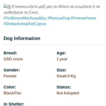
Επικοινωνήστε μαζί μας αν θέλετε να γνωρίσετε ή να
υιοθετήσετε τη Cece.
#ΥιοθέτησεΜηνΑγοράζεις
#RescueDog
#ForeverHome
#SimbaAnimalAidCyprus
Dog Information
Breed:
Age:
GSD cross
1 year
Gender:
Size:
Female
Small 0 Kg
Color:
Status:
Black/Tan
Not Adopted
In Shelter: