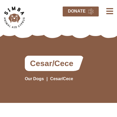
DONATE
Cesar/Cece
Our Dogs
Cesar/Cece