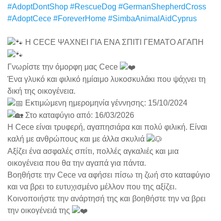
#AdoptDontShop
#RescueDog
#GermanShepherdCross
#AdoptCece
#ForeverHome
#SimbaAnimalAidCyprus
Η CECE ΨΑΧΝΕΙ ΓΙΑ ΕΝΑ ΣΠΙΤΙ ΓΕΜΑΤΟ ΑΓΑΠΗ
Γνωρίστε την όμορφη μας Cece
Ένα γλυκό και φιλικό ημίαιμο λυκοσκυλάκι που ψάχνει τη
δική της οικογένεια.
Εκτιμώμενη ημερομηνία γέννησης: 15/10/2024
Στο καταφύγιο από: 16/03/2026
Η Cece είναι τρυφερή, αγαπησιάρα και πολύ φιλική. Είναι
καλή με ανθρώπους και με άλλα σκυλιά
Αξίζει ένα ασφαλές σπίτι, πολλές αγκαλιές και μια
οικογένεια που θα την αγαπά για πάντα.
Βοηθήστε την Cece να αφήσει πίσω τη ζωή στο καταφύγιο
και να βρει το ευτυχισμένο μέλλον που της αξίζει.
Κοινοποιήστε την ανάρτησή της και βοηθήστε την να βρει
την οικογένειά της