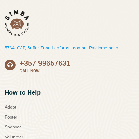
5734+QJP, Buffer Zone Leoforos Leonton, Palaiometocho
+357 99657631
CALL NOW
How to Help
Adopt
Foster
Sponsor
Volunteer