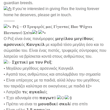
guardian breeds.
If you’re interested in giving Rex the loving forever
home he deserves, please get in touch.
⸻
𝚸𝛆𝛏 – 𝚶҅ 𝚻𝛒𝛖𝛗𝛆𝛒ός 𝛍𝛂ς 𝚪ί𝛄𝛂𝛎𝛕𝛂ς 𝚷𝛐𝛖 𝚿ά𝛘𝛎𝛆𝛊
𝚷𝛂𝛎𝛕𝛐𝛕𝛊𝛎ό 𝚺𝛑ί𝛕𝛊
Ο Ρεξ είναι ένας πανέμορφος 𝝻𝝴𝝲ά𝝺𝝾𝞄 𝝻𝝴𝝲έ𝝷𝝾𝞄ς
𝝰𝞀𝞂𝝴𝝼𝝸𝝹ός 𝝟𝝰𝝼𝝲𝝹ά𝝺 με καρδιά τόσο μεγάλη όσο και το
σώματάκι του. Είναι ένας πιστός, τρυφερός σύντροφος που
λατρεύει να βρίσκεται κοντά στους ανθρώπους του.
𝝨𝞆𝝴𝞃𝝸𝝹ά 𝝻𝝴 𝞃𝝾𝝼 𝝦𝝴𝝽:
• Μεγάλου μεγέθους αρσενικός Κανγκάλ
• Αγαπά τους ανθρώπους και απολαμβάνει την σημασία
• Είναι υπέροχος με τα παιδιά, αλλά λόγω του μεγέθους
του ταιριάζει καλύτερα σε οικογένειες με παιδιά 𝟏𝟐+
• Λατρέβει 𝞃𝝸ς 𝝰𝝲𝝹𝝰𝝺𝝸ές
• Έχει αδυναμία στο 𝝿𝝰𝝲𝞈𝞃ό
• Πρέπει να είναι το 𝝻𝝾𝝼𝝰𝝳𝝸𝝹ό 𝞂𝝹𝞄𝝺ί στο σπίτι
• Είναι μόλις 𝟭,𝟱 𝞆𝞀𝝾𝝼ώ𝝼