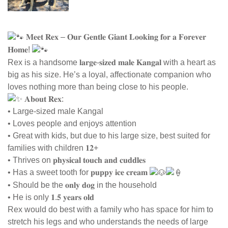
𝐌𝐞𝐞𝐭 𝐑𝐞𝐱 – 𝐎𝐮𝐫 𝐆𝐞𝐧𝐭𝐥𝐞 𝐆𝐢𝐚𝐧𝐭 𝐋𝐨𝐨𝐤𝐢𝐧𝐠 𝐟𝐨𝐫 𝐚 𝐅𝐨𝐫𝐞𝐯𝐞𝐫
𝐇𝐨𝐦𝐞!
Rex is a handsome 𝐥𝐚𝐫𝐠𝐞-𝐬𝐢𝐳𝐞𝐝 𝐦𝐚𝐥𝐞 𝐊𝐚𝐧𝐠𝐚𝐥 with a heart as
big as his size. He’s a loyal, affectionate companion who
loves nothing more than being close to his people.
𝐀𝐛𝐨𝐮𝐭 𝐑𝐞𝐱:
• Large-sized male Kangal
• Loves people and enjoys attention
• Great with kids, but due to his large size, best suited for
families with children 𝟏𝟐+
• Thrives on 𝐩𝐡𝐲𝐬𝐢𝐜𝐚𝐥 𝐭𝐨𝐮𝐜𝐡 𝐚𝐧𝐝 𝐜𝐮𝐝𝐝𝐥𝐞𝐬
• Has a sweet tooth for 𝐩𝐮𝐩𝐩𝐲 𝐢𝐜𝐞 𝐜𝐫𝐞𝐚𝐦
• Should be the 𝐨𝐧𝐥𝐲 𝐝𝐨𝐠 in the household
• He is only 𝟏.𝟓 𝐲𝐞𝐚𝐫𝐬 𝐨𝐥𝐝
Rex would do best with a family who has space for him to
stretch his legs and who understands the needs of large