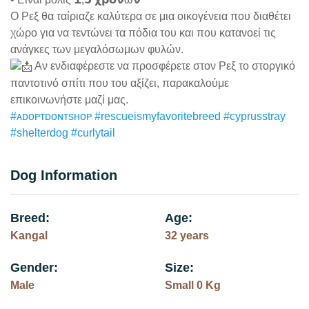
Ο Ρεξ θα ταίριαζε καλύτερα σε μια οικογένεια που διαθέτει
χώρο για να τεντώνει τα πόδια του και που κατανοεί τις
ανάγκες των μεγαλόσωμων φυλών.
Αν ενδιαφέρεστε να προσφέρετε στον Ρεξ το στοργικό
παντοτινό σπίτι που του αξίζει, παρακαλούμε
επικοινωνήστε μαζί μας.
#ᴀᴅᴏᴘᴛᴅᴏɴᴛsʜᴏᴘ
#rescueismyfavoritebreed
#cyprusstray
#shelterdog
#curlytail
Dog Information
Breed:
Age:
Kangal
32 years
Gender:
Size:
Male
Small 0 Kg